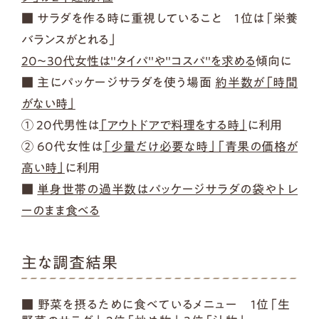
■ サラダを作る時に重視していること 1位は「栄養
バランスがとれる」
20～30代女性は"タイパ"や"コスパ"を求める
傾向に
■ 主にパッケージサラダを使う場面
約半数が「時間
がない時」
① 20代男性は
「アウトドアで料理をする時」
に利用
② 60代女性は
「少量だけ必要な時」「青果の価格が
高い時」
に利用
■
単身世帯の過半数はパッケージサラダの袋やトレ
ーのまま食べる
主な調査結果
■ 野菜を摂るために食べているメニュー 1位「生