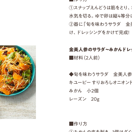
①スナップえんどうは筋をとり
水気を切る。ゆで卵は縦4等分
②器に「旬を味わうサラダ 金
け、ドレッシングをかけて完成！
金美人参のサラダ～みかんドレ
■材料（2人前）
◆旬を味わうサラダ 金美人参
キユーピー すりおろしオニオン
みかん 小2個
レーズン 20g
■作り方