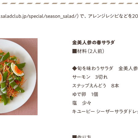
aladclub.jp/special/season_salad/）で、アレンジレシ
金美人参の春サラダ
■材料（2人前）
◆旬を味わうサラダ 金美人参
サーモン 3切れ
スナップえんどう 8本
ゆで卵 1個
塩 少々
キユーピー シーザーサラダドレ
■作り方