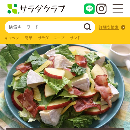
詳細な検索
キャベツ
簡単
サラダ
スープ
サンド