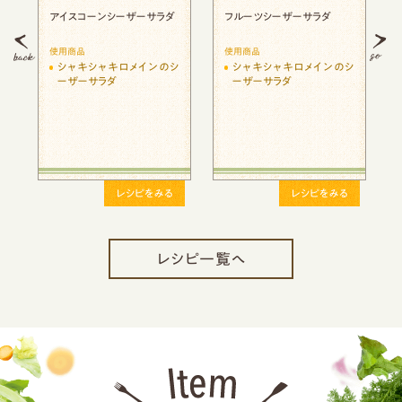
フルーツシーザーサラダ
シーフードシーザーサラダ
鮭のムニエ
ュリンプの
使用商品
使用商品
使用商品
シャキシャキロメインのシ
シャキシャキロメインのシ
シャキシ
ーザーサラダ
ーザーサラダ
ーザーサ
レシピをみる
レシピをみる
レシピ一覧へ