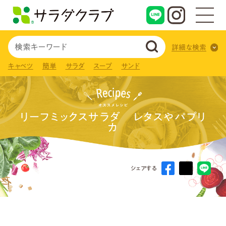
詳細な検索
キャベツ
簡単
サラダ
スープ
サンド
リーフミックスサラダ レタスやパプリ
カ
シェアする