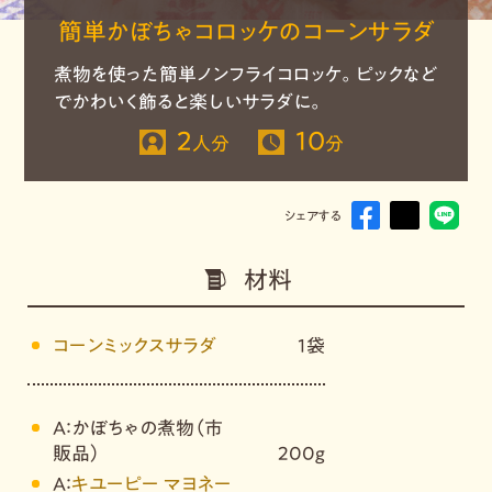
簡単かぼちゃコロッケのコーンサラダ
煮物を使った簡単ノンフライコロッケ。ピックなど
でかわいく飾ると楽しいサラダに。
2
10
人分
分
シェアする
材料
コーンミックスサラダ
1袋
A：かぼちゃの煮物（市
販品）
200g
A：
キユーピー マヨネー