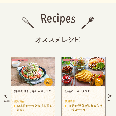
オススメレシピ
20
8
15
分
分
分
サーモンの彩りマリネ風サラ
プルコギ混ぜ混ぜサラダ！
ダ
使用商品
使用商品
れる彩り
ベビーリーフのグリーンサ
1日分の野菜がとれる彩り
ラダ
ミックスサラダ