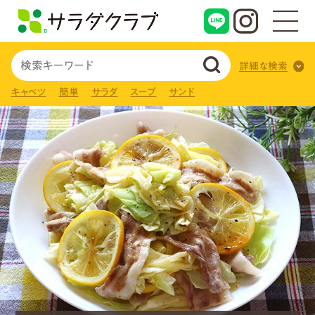
詳細な検索
キャベツ
簡単
サラダ
スープ
サンド