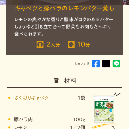
キャベツと豚バラのレモンバター蒸し
レモンの爽やかな香りと酸味がコクのあるバター
しょうゆと引き立て合って野菜もお肉もたっぷり
食べられます。
2
10
人分
分
シェアする
材料
ざく切りキャベツ
1袋
豚バラ肉
１００ｇ
レモン
１／２個