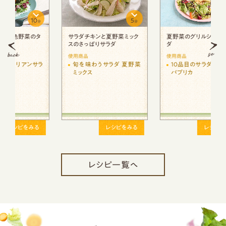
10
１０
分
分
分
ク
夏野菜のグリルシーザーサラ
おかずになる！サラダラぺ
ダ
使用商品
使用商品
菜
10品目のサラダ レタスや
１／２日分の野菜がとれる緑
パプリカ
黄色野菜ミックス
る
レシピをみる
レシピをみる
レシピ一覧へ