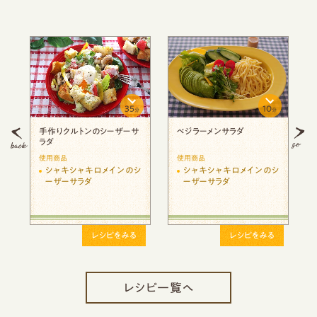
35
10
分
分
手作りクルトンのシーザーサ
ベジラーメンサラダ
ラダ
使用商品
使用商品
シ
シャキシャキロメインのシ
シャキシャキロメインのシ
ーザーサラダ
ーザーサラダ
レシピをみる
レシピをみる
レシピ一覧へ