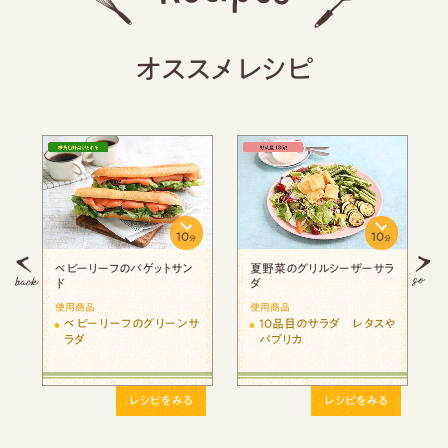
オススメレシピ
10
10
分
分
分
ベビーリーフのバゲットサン
夏野菜のグリルシーザーサラ
ド
ダ
使用商品
使用商品
緑
ベビーリーフのグリーンサ
10品目のサラダ レタスや
ラダ
パプリカ
レシピをみる
レシピをみる