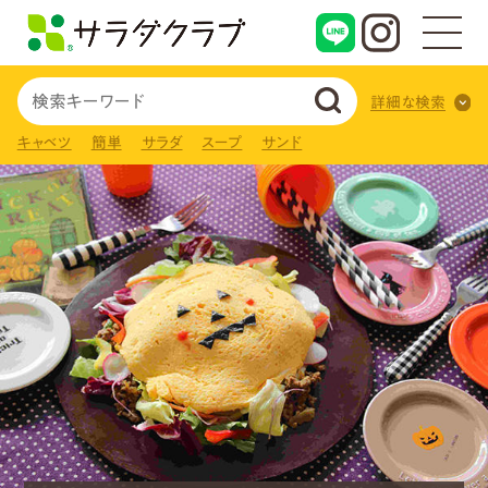
詳細な検索
キャベツ
簡単
サラダ
スープ
サンド