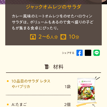
ジャックオムレツのサラダ
カレー風味のミートオムレツをのせたハロウィン
サラダは、ボリュームもあるので食べ盛りの子ど
もが集まる食卓にぴったり。
2～6
10
人分
分
シェアする
材料
10品目のサラダ レタス
やパプリカ
1袋
A：たまご
2個