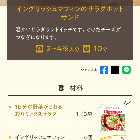
イングリッシュマフィンのサラダホット
サンド
温かいサラダサンドイッチです。とけたチーズが
つなぎになります。
2～4※
10
人分
分
シェアする
材料
1日分の野菜がとれる
彩りミックスサラダ
１／３袋
イングリッシュマフィン
４個