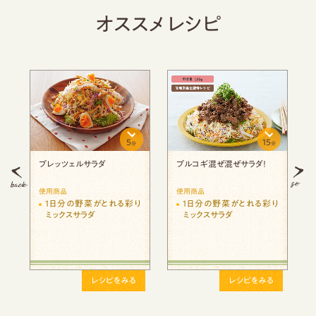
オススメレシピ
5
15
分
分
分
プレッツェルサラダ
プルコギ混ぜ混ぜサラダ！
使用商品
使用商品
り
1日分の野菜がとれる彩り
1日分の野菜がとれる彩り
ミックスサラダ
ミックスサラダ
レシピをみる
レシピをみる