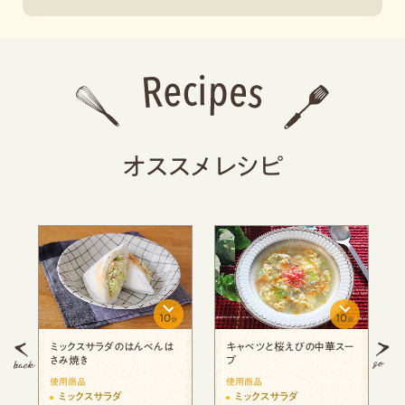
オススメレシピ
10
20
分
分
桜えびの中華スー
野菜たっぷりけんちん汁
しらすと桜エビのキャベ
き揚げ
使用商品
使用商品
ラダ
ミックスサラダ
ミックスサラダ