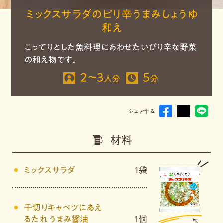
ミックスサラダのピリ辛うまみしょうゆ
和え
こってりとした魚料理にあわせたいぴり辛な野菜
の和え物です。
2～3
5
人分
分
シェアする
材料
ミックスサラダ
1袋
千切りキャベツにあえ
るたれ うまみ醤油
１個