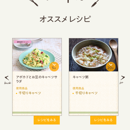
オススメレシピ
料理研究家監修
料理研究家 監修
20
10
15
分
分
分
千切りキャベツとベーコンの
千切りキャベニラ餃子風春
塩麹スープ
巻き
使用商品
使用商品
千切りキャベツ
千切りキャベツ
をみる
レシピをみる
レシピをみる