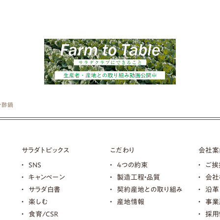
ン酢鍋
サラダトピックス
こだわり
会社案
SNS
4つの約束
ご挨
キャンペーン
製造工程・品質
会社
サラダ白書
契約産地との取り組み
沿革
楽しむ
産地情報
事業
食育/CSR
採用