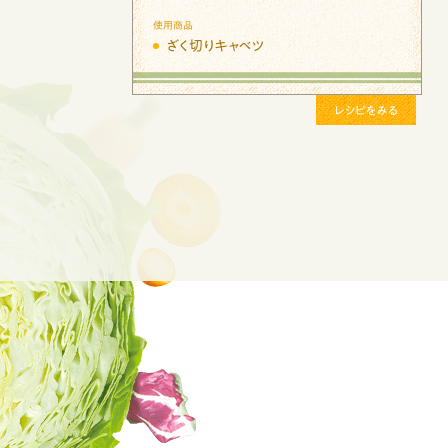
使用商品
ざく切りはくさい
シピをみる
レシピをみる