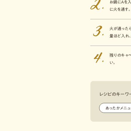
お鍋にAを
に火を通す
火が通った
量ほど入れ、
残りのキャ
い。
レシピのキーワ
あったかメニュ