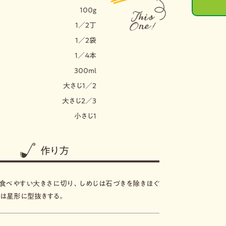
１００g
１／２丁
１／２袋
１／４本
３００ml
大さじ１／２
大さじ２／３
小さじ１
作り方
食べやすい大きさに切り、しめじは石づきを除きほぐ
んは星形に型抜きする。