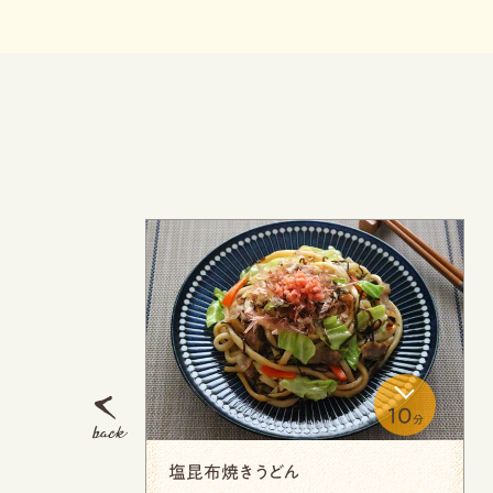
20
15
分
分
Previous
キムチ鍋