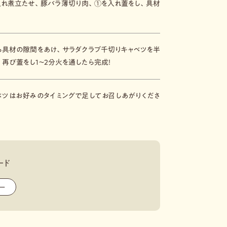
入れ煮立たせ、豚バラ薄切り肉、①を入れ蓋をし、具材
。
ら具材の隙間をあけ、サラダクラブ千切りキャベツを半
再び蓋をし１～２分火を通したら完成！
ベツはお好みのタイミングで足してお召しあがりくださ
ード
ー