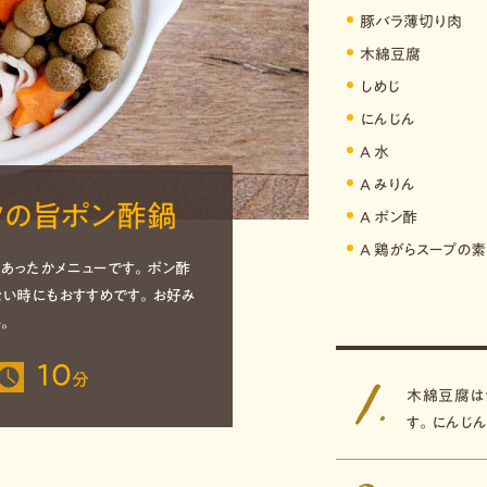
豚バラ薄切り肉
木綿豆腐
しめじ
にんじん
A 水
A みりん
ツの旨ポン酢鍋
A ポン酢
A 鶏がらスープの素
あったかメニューです。ポン酢
ない時にもおすすめです。お好み
。
10
分
木綿豆腐は
す。にんじ