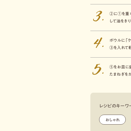
②に①を重
して油をきり
ボウルに「
③を入れて
⑤をお皿に
たまねぎをか
レシピのキーワ
おしゃれ
,