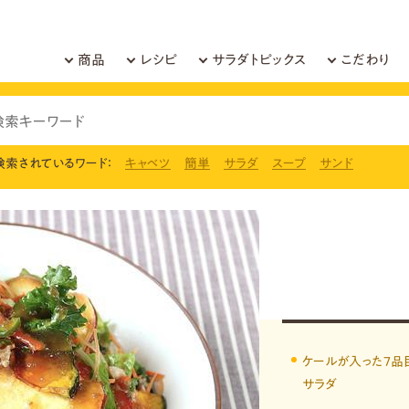
商品
レシピ
サラダトピックス
こだわり
検索されているワード：
キャベツ
簡単
サラダ
スープ
サンド
ケールが入った７品
サラダ