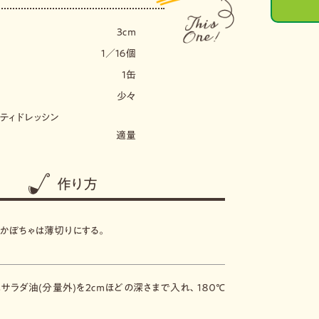
３ｃｍ
１／１６個
1缶
少々
ティドレッシン
適量
作り方
、かぼちゃは薄切りにする。
サラダ油(分量外)を２ｃｍほどの深さまで入れ、１８０℃