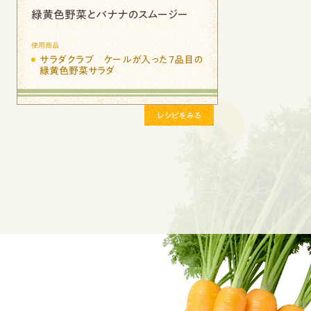
Next
緑黄色野菜のラペ風サラダ
トマト
タ
使用商品
使用商品
サラダクラブ ケールが入った７品目の
サラダ
緑黄色野菜サラダ
緑黄色
レシピをみる