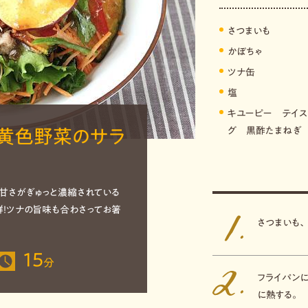
さつまいも
かぼちゃ
ツナ缶
塩
キユーピー テイス
グ 黒酢たまねぎ
黄色野菜のサラ
甘さがぎゅっと濃縮されている
！ツナの旨味も合わさってお箸
さつまいも
15
分
フライパンに
に熱する。