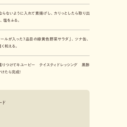
ならないように入れて素揚げし、カリっとしたら取り出
、塩をふる。
ケールが入った７品目の緑黄色野菜サラダ」、ツナ缶、
軽く和える。
盛りつけてキユーピー テイスティドレッシング 黒酢
けたら完成！
ード