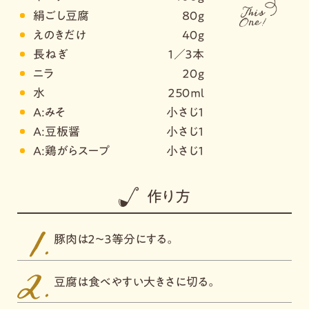
絹ごし豆腐
８０ｇ
えのきだけ
４０ｇ
長ねぎ
１／３本
ニラ
２０ｇ
水
２５０ｍｌ
A:みそ
小さじ１
A:豆板醤
小さじ１
A:鶏がらスープ
小さじ１
作り方
豚肉は２～３等分にする。
豆腐は食べやすい大きさに切る。