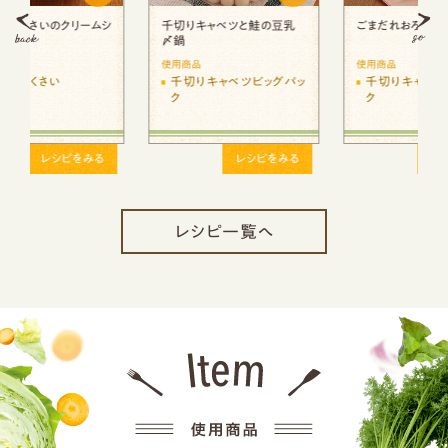
シ
千切りキャベツと鮭の豆乳
ごまだれおろししゃぶしゃぶ
〆鍋
使用商品
使用商品
千切りキャベツビッグパッ
千切りキャベツビッグパッ
ク
ク
レシピをみる
レシピをみる
レシピ一覧へ