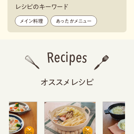
レシピのキーワード
メイン料理
,
あったかメニュー
,
オススメレシピ
20
15
分
分
分