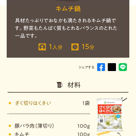
キムチ鍋
具材たっぷりでおなかも満たされるキムチ鍋で
す。野菜もたんぱく質もとれるバランスのとれた
一品です。
1
15
人分
分
シェアする
材料
ざく切りはくさい
1袋
豚バラ肉（薄切り）
１００ｇ
キムチ
１００ｇ