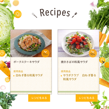
15
10
分
分
分
ポークステーキサラダ
焼きさばの和風サラダ
使用商品
使用商品
白ねぎ香る和風サラダ
サラダクラブ 白ねぎ香る
和風サラダ
レシピをみる
レシピをみる