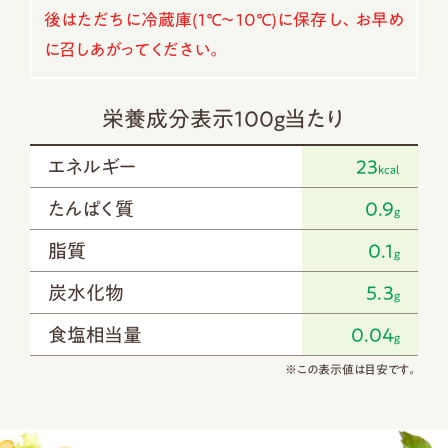
後はただちに冷蔵庫(1℃～10℃)に保存し、お早め
に召しあがってください。
栄養成分表示100g当たり
エネルギー
23
kcal
たんぱく質
0.9
g
脂質
0.1
g
炭水化物
5.3
g
食塩相当量
0.04
g
※この表示値は目安です。